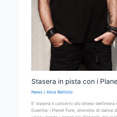
Stasera in pista con i Plan
News
/
Alice Bettiolo
E’ stasera il concerto più atteso dell’inte
Duemila: i Planet Funk, sinonimo di dance d