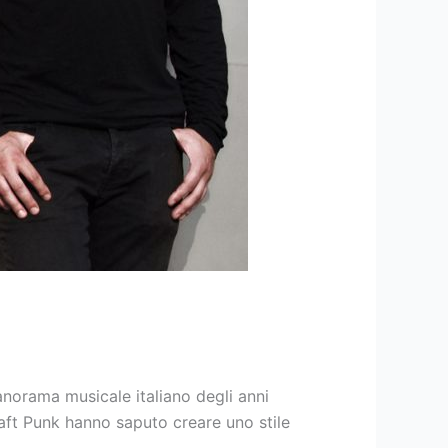
anorama musicale italiano degli anni
Daft Punk hanno saputo creare uno stile