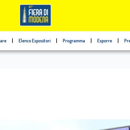
tare
Elenco Espositori
Programma
Esporre
Pr