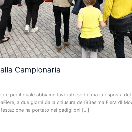
 alla Campionaria
mo e per il quale abbiamo lavorato sodo, ma la risposta del
iere, a due giorni dalla chiusura dell’83esima Fiera di Mo
festazione ha portato nei padiglioni […]