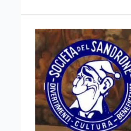
L’Unione
Società
Centenarie
Modenesi
premia
la
Famiglia
Pavironica