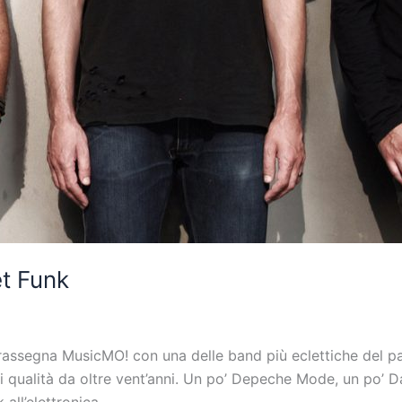
et Funk
ra rassegna MusicMO! con una delle band più eclettiche del p
i qualità da oltre vent’anni. Un po’ Depeche Mode, un po’ 