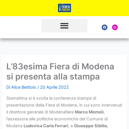
Vai
al
contenuto
F
I
a
n
c
s
e
t
b
a
o
g
o
r
k
a
m
L’83esima Fiera di Modena
si presenta alla stampa
Di
Alice Bettiolo
/
20 Aprile 2022
Stamattina si è svolta la conferenza stampa di
presentazione della Fiera di Modena, in cui sono intervenuti
il direttore generale di Modenafiere
Marco Momoli
,
l’assessora alle politiche economiche del Comune di
Modena
Ludovica Carla Ferrari
, e
Giuseppe Sibilla
,