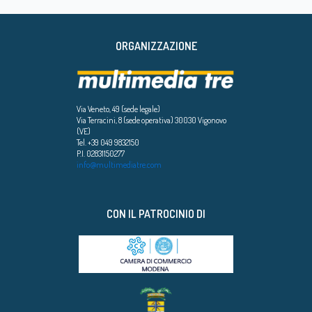
ORGANIZZAZIONE
Via Veneto, 49 (sede legale)
Via Terracini, 8 (sede operativa) 30030 Vigonovo
(VE)
Tel. +39 049 9832150
P.I. 02831150277
info@multimediatre.com
CON IL PATROCINIO DI