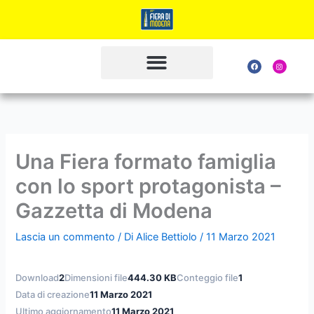
Vai
al
contenuto
F
I
a
n
c
s
e
t
b
a
o
g
o
r
k
a
m
Una Fiera formato famiglia
con lo sport protagonista –
Gazzetta di Modena
Lascia un commento
/ Di
Alice Bettiolo
/
11 Marzo 2021
Download
2
Dimensioni file
444.30 KB
Conteggio file
1
Data di creazione
11 Marzo 2021
Ultimo aggiornamento
11 Marzo 2021