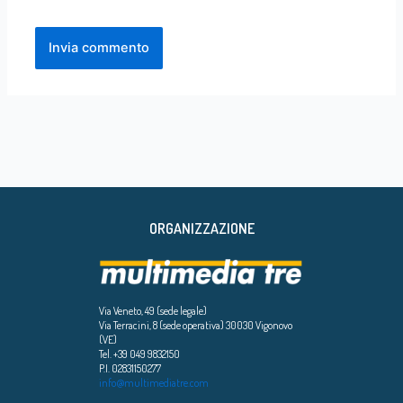
ORGANIZZAZIONE
Via Veneto, 49 (sede legale)
Via Terracini, 8 (sede operativa) 30030 Vigonovo
(VE)
Tel. +39 049 9832150
P.I. 02831150277
info@multimediatre.com