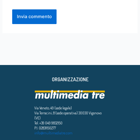
ORGANIZZAZIONE
Via Veneto, 49 (sede legale)
Via Terracini, 8 (sede operativa) 30030 Vigonovo
(VE)
Tel. +39 049 9832150
P.I. 02831150277
info@multimediatre.com