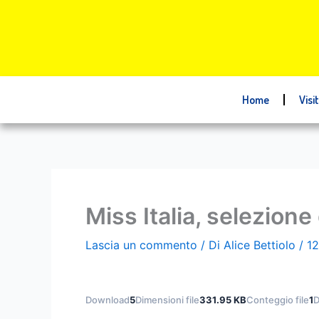
Vai
al
contenuto
Home
Visi
Miss Italia, selezion
Lascia un commento
/ Di
Alice Bettiolo
/
1
Download
5
Dimensioni file
331.95 KB
Conteggio file
1
D