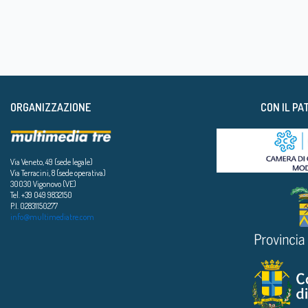
ORGANIZZAZIONE
CON IL PA
Via Veneto, 49 (sede legale)
Via Terracini, 8 (sede operativa)
30030 Vigonovo (VE)
Tel. +39 049 9832150
P.I. 02831150277
info@multimediatre.com