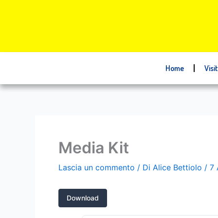
Vai
al
contenuto
Home
Visi
Media Kit
Lascia un commento
/ Di
Alice Bettiolo
/
7 
Download