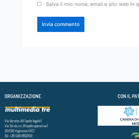
Salva il mio nome, email e sito web in
ORGANIZZAZIONE
CON IL PA
Via Veneto, 49 (sede legale)
Via Terracini, 8 (sede operativa)
30030 Vigonovo (VE)
Tel. +39 049 9832150