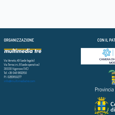
ORGANIZZAZIONE
CON IL PA
Via Veneto, 49 (sede legale)
Via Terracini, 8 (sede operativa)
30030 Vigonovo (VE)
Tel. +39 049 9832150
P.I. 02831150277
info@multimediatre.com