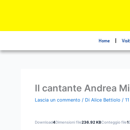
Vai
al
contenuto
Home
Visi
Il cantante Andrea M
Lascia un commento
/ Di
Alice Bettiolo
/
11
Download
4
Dimensioni file
236.92 KB
Conteggio file
1